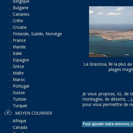
Belgique
Bulgarie
Canaries
Crête
Croatie
Finlande, Suède, Norvège
France
Irlande
Italie
Espagne
La Graciosa, île la plus a
Grèce
plages magn
Malte
Maroc
Portugal
Suisse
Je vous propose, ici, de 
montagne, ile déserte, ...)
Tunisie
pour vous permettre de re
Turquie
MOYEN COURRIER
Afrique
Pour ajouter votre annonce, cl
Canada